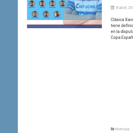
8 abril, 2
Clásica Xav
tiene defin
en la disput
Copa España
Noticias