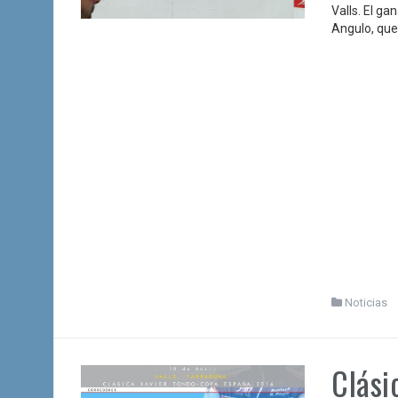
Valls. El g
Angulo, que 
Noticias
Clási