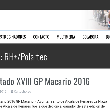
ica Santa Ana
Youtube
men
PATROCINADORES
CONTACTO
MULTIMEDIA
COLABORA
BL
7
a: RH+/Polartec
tado XVIII GP Macario 2016
 2016
Cartucho.es
cario 2016 GP Macario – Ayuntamiento de Alcalá de Henares La Plaza
e Alcalá de Henares fue la que decidió al ganador de esta edición de