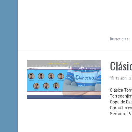
Noticias
Clási
13 abril, 
Clásica Tor
Torredonjim
Copa de Esp
Cartucho.es
Serrano. Par