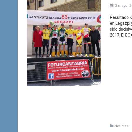
2 mayo, 
Resultado K
en Legazpi 
sido decisiv
2017. El EC
Noticias