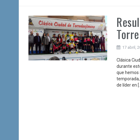
Resul
Torr
17 abril, 
Clásica Ciu
durante est
que hemos r
temporada, 
de líder en [