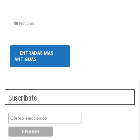
Noticias
I
←
ENTRADAS MÁS
ANTIGUAS
r
a
l
Suscríbete
a
s
e
n