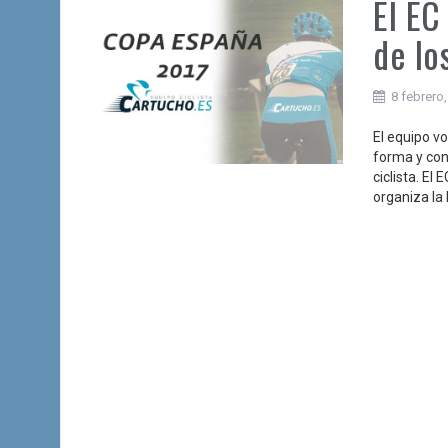
El EC
de lo
8 febrero
El equipo v
forma y con
ciclista. El
organiza la 