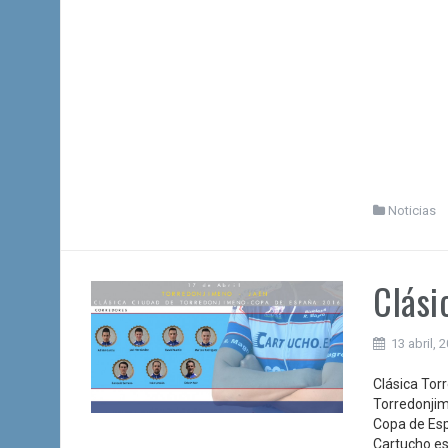
Noticias
Clási
13 abril, 
Clásica Tor
Torredonjim
Copa de Esp
Cartucho.es