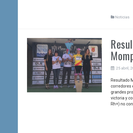
Noticias
Resul
Momp
25 abril, 
Resultado M
corredores 
grandes pro
victoria y 
Rh+) no con