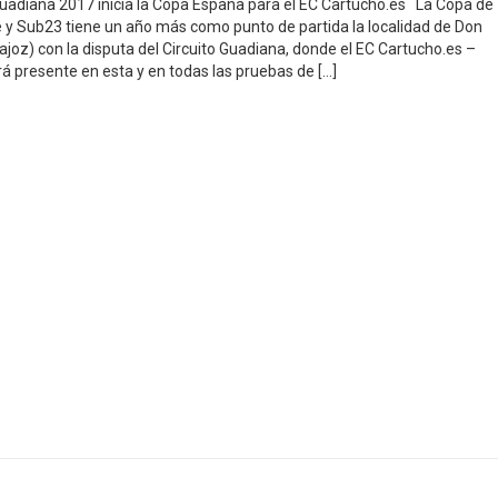
 Guadiana 2017 inicia la Copa España para el EC Cartucho.es La Copa de
e y Sub23 tiene un año más como punto de partida la localidad de Don
ajoz) con la disputa del Circuito Guadiana, donde el EC Cartucho.es –
á presente en esta y en todas las pruebas de […]