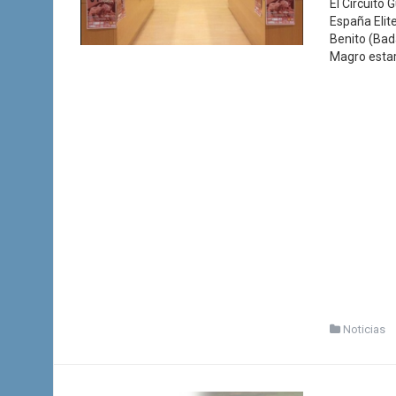
El Circuito
España Elit
Benito (Bad
Magro estar
Noticias