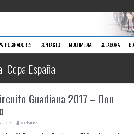
ica Santa Ana
Youtube
men
PATROCINADORES
CONTACTO
MULTIMEDIA
COLABORA
BL
7
a: Copa España
ircuito Guadiana 2017 – Don
o
o, 2017
Marketing