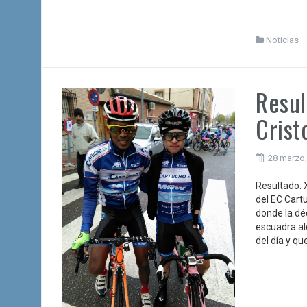
Noticias
Resul
Crist
28 marzo,
Resultado: 
del EC Cart
donde la dé
escuadra alc
del día y qu