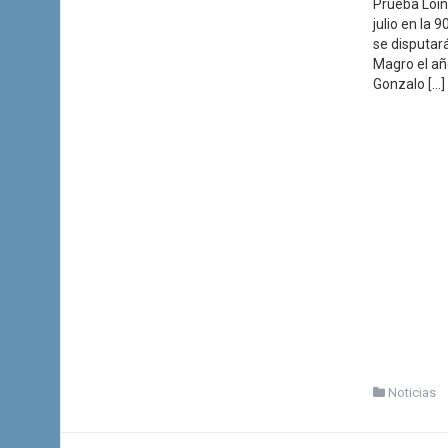
Prueba Loin
julio en la 
se disputará
Magro el añ
Gonzalo […]
Noticias