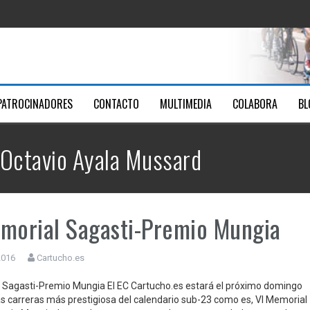
ica Santa Ana
Youtube
men
PATROCINADORES
CONTACTO
MULTIMEDIA
COLABORA
BL
7
 Octavio Ayala Mussard
morial Sagasti-Premio Mungia
2016
Cartucho.es
 Sagasti-Premio Mungia El EC Cartucho.es estará el próximo domingo
as carreras más prestigiosa del calendario sub-23 como es, VI Memorial