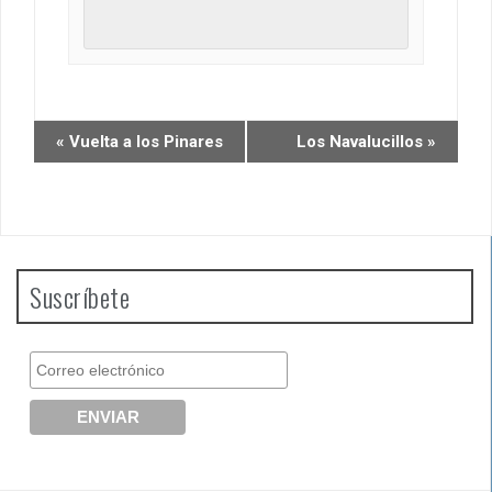
E
«
Vuelta a los Pinares
Los Navalucillos
»
v
e
n
t
o
Suscríbete
N
a
v
e
g
a
c