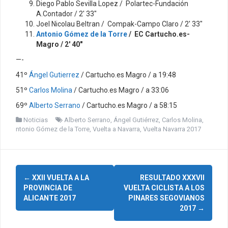
Diego Pablo Sevilla Lopez / Polartec-Fundación
A.Contador / 2′ 33″
Joel Nicolau Beltran / Compak-Campo Claro / 2′ 33″
Antonio Gómez de la Torre
/ EC Cartucho.es-
Magro / 2′ 40″
—-
41º
Ángel Gutierrez
/ Cartucho.es Magro / a 19:48
51º
Carlos Molina
/ Cartucho.es Magro / a 33:06
69º
Alberto Serrano
/ Cartucho.es Magro / a 58:15
Noticias
Alberto Serrano
,
Ángel Gutiérrez
,
Carlos Molina
,
ntonio Gómez de la Torre
,
Vuelta a Navarra
,
Vuelta Navarra 2017
N
←
XXII VUELTA A LA
RESULTADO XXXVII
PROVINCIA DE
VUELTA CICLISTA A LOS
a
ALICANTE 2017
PINARES SEGOVIANOS
2017
→
v