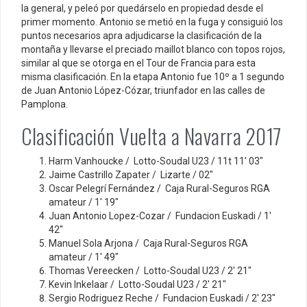
la general, y peleó por quedárselo en propiedad desde el
primer momento. Antonio se metió en la fuga y consiguió los
puntos necesarios apra adjudicarse la clasificación de la
montaña y llevarse el preciado maillot blanco con topos rojos,
similar al que se otorga en el Tour de Francia para esta
misma clasificación. En la etapa Antonio fue 10º a 1 segundo
de Juan Antonio López-Cózar, triunfador en las calles de
Pamplona.
Clasificación Vuelta a Navarra 2017
Harm Vanhoucke / Lotto-Soudal U23 / 11t 11′ 03″
Jaime Castrillo Zapater / Lizarte / 02″
Oscar Pelegrí Fernández / Caja Rural-Seguros RGA
amateur / 1′ 19″
Juan Antonio Lopez-Cozar / Fundacion Euskadi / 1′
42″
Manuel Sola Arjona / Caja Rural-Seguros RGA
amateur / 1′ 49″
Thomas Vereecken / Lotto-Soudal U23 / 2′ 21″
Kevin Inkelaar / Lotto-Soudal U23 / 2′ 21″
Sergio Rodriguez Reche / Fundacion Euskadi / 2′ 23″