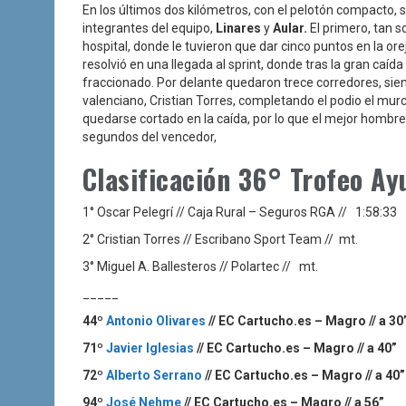
En los últimos dos kilómetros, con el pelotón compacto, 
integrantes del equipo,
Linares
y
Aular.
El primero, tan 
hospital, donde le tuvieron que dar cinco puntos en la or
resolvió en una llegada al sprint, donde tras la gran caí
fraccionado. Por delante quedaron trece corredores, sien
valenciano, Cristian Torres, completando el podio el mur
quedarse cortado en la caída, por lo que el mejor hombr
segundos del vencedor,
Clasificación 36° Trofeo A
1° Oscar Pelegrí // Caja Rural – Seguros RGA // 1:58:33
2° Cristian Torres // Escribano Sport Team // mt.
3° Miguel A. Ballesteros // Polartec // mt.
_____
44º
Antonio Olivares
// EC Cartucho.es – Magro // a 30
71º
Javier Iglesias
// EC Cartucho.es – Magro // a 40”
72º
Alberto Serrano
// EC Cartucho.es – Magro // a 40”
94º
José Nehme
// EC Cartucho.es – Magro // a 56”