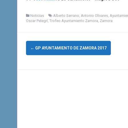
Noticias
Alberto Serrano
,
Antonio Olivares
,
Ayuntamie
Oscar Pelegrí
,
Trofeo Ayuntamiento Zamora
,
Zamora
N
←
GP AYUNTAMIENTO DE ZAMORA 2017
a
v
e
g
a
c