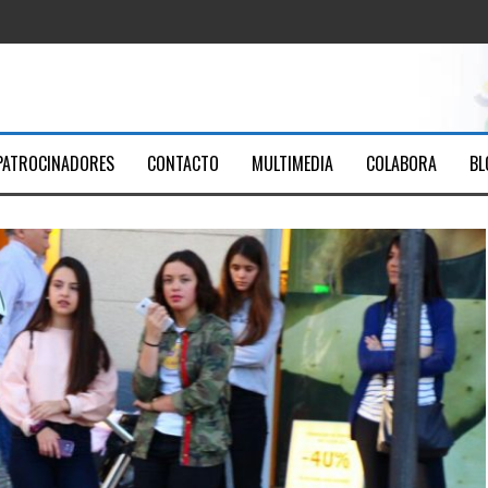
ica Santa Ana
Youtube
men
PATROCINADORES
CONTACTO
MULTIMEDIA
COLABORA
BL
7