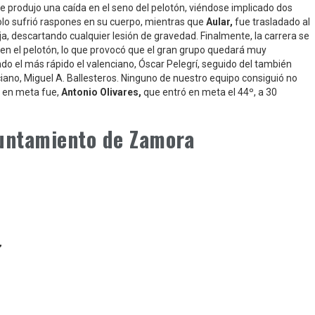
se produjo una caída en el seno del pelotón, viéndose implicado dos
solo sufrió raspones en su cuerpo, mientras que
Aular,
fue trasladado al
eja, descartando cualquier lesión de gravedad. Finalmente, la carrera se
da en el pelotón, lo que provocó que el gran grupo quedará muy
do el más rápido el valenciano, Óscar Pelegrí, seguido del también
ciano, Miguel A. Ballesteros. Ninguno de nuestro equipo consiguió no
e en meta fue,
Antonio Olivares,
que entró en meta el 44º, a 30
yuntamiento de Zamora
”