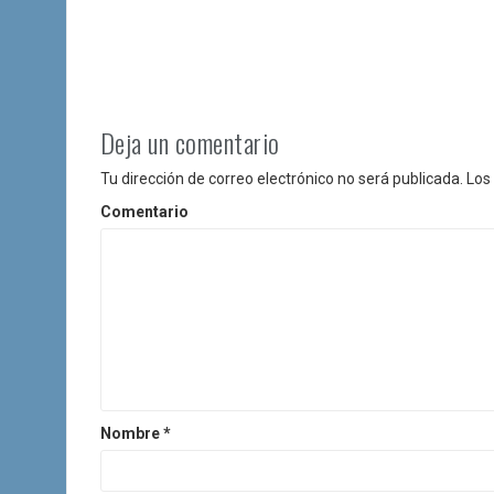
i
ó
n
d
Deja un comentario
e
Tu dirección de correo electrónico no será publicada.
Los 
e
Comentario
n
t
r
a
d
Nombre
*
a