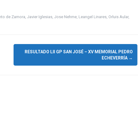
nto de Zamora
,
Javier Iglesias
,
Jose Nehme
,
Leangel Linares
,
Orluis Aular
,
RESULTADO LII GP SAN JOSÉ – XV MEMORIAL PEDRO
ECHEVERRÍA
→