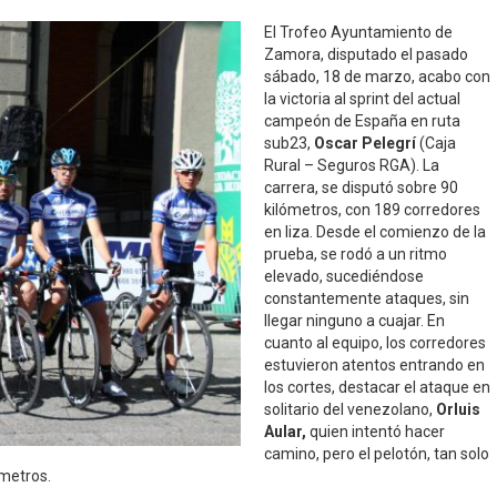
El Trofeo Ayuntamiento de
Zamora, disputado el pasado
sábado, 18 de marzo, acabo con
la victoria al sprint del actual
campeón de España en ruta
sub23,
Oscar Pelegrí
(Caja
Rural – Seguros RGA). La
carrera, se disputó sobre 90
kilómetros, con 189 corredores
en liza. Desde el comienzo de la
prueba, se rodó a un ritmo
elevado, sucediéndose
constantemente ataques, sin
llegar ninguno a cuajar. En
cuanto al equipo, los corredores
estuvieron atentos entrando en
los cortes, destacar el ataque en
solitario del venezolano,
Orluis
Aular,
quien intentó hacer
camino, pero el pelotón, tan solo
ómetros.