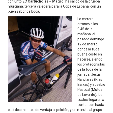
conjunto
EC Cartucho.es – Magro,
ha salido de la prueba
murciana, tercera valedera para la Copa de España, con un
buen sabor de boca.
La carrera
arrancó a las
9:45 de la
mañana, el
pasado domingo
12 de marzo,
donde la fuga
buena costo en
hacerse, siendo
los protagonistas
de la fuga de la
jornada, Jesús
Nanclares (Rías
Baixas) y Eusebio
Pascual (Mutua
de Levante), los
cuales llegaron a
contar con hasta
casi dos minutos de ventaja al pelotón, y un minuto al grupo