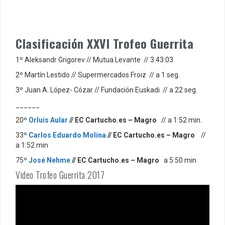
Clasificación XXVI Trofeo Guerrita
1º Aleksandr Grigorev // Mutua Levante // 3:43:03
2º Martín Lestido // Supermercados Froiz // a 1 seg.
3º Juan A. López- Cózar // Fundación Euskadi // a 22 seg.
______
20º
Orluis Aular
// EC Cartucho.es – Magro
// a 1:52 min.
33º
Carlos Eduardo Molina
// EC Cartucho.es – Magro
//
a 1:52 min
75º
José Nehme
// EC Cartucho.es – Magro
a 5:50 min
Video Trofeo Guerrita 2017