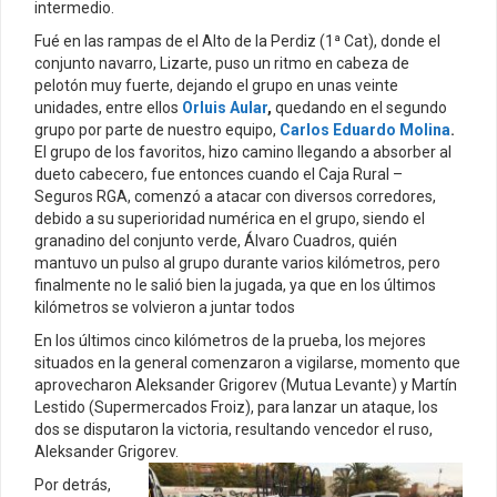
intermedio.
Fué en las rampas de el Alto de la Perdiz (1ª Cat), donde el
conjunto navarro, Lizarte, puso un ritmo en cabeza de
pelotón muy fuerte, dejando el grupo en unas veinte
unidades, entre ellos
Orluis Aular
,
quedando en el segundo
grupo por parte de nuestro equipo,
Carlos Eduardo Molina
.
El grupo de los favoritos, hizo camino llegando a absorber al
dueto cabecero, fue entonces cuando el Caja Rural –
Seguros RGA, comenzó a atacar con diversos corredores,
debido a su superioridad numérica en el grupo, siendo el
granadino del conjunto verde, Álvaro Cuadros, quién
mantuvo un pulso al grupo durante varios kilómetros, pero
finalmente no le salió bien la jugada, ya que en los últimos
kilómetros se volvieron a juntar todos
En los últimos cinco kilómetros de la prueba, los mejores
situados en la general comenzaron a vigilarse, momento que
aprovecharon Aleksander Grigorev (Mutua Levante) y Martín
Lestido (Supermercados Froiz), para lanzar un ataque, los
dos se disputaron la victoria, resultando vencedor el ruso,
Aleksander Grigorev.
Por detrás,