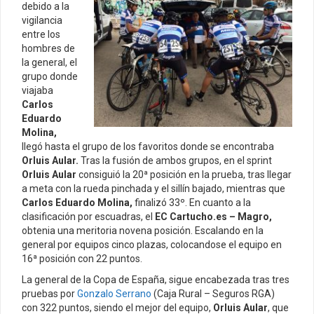
debido a la
vigilancia
entre los
hombres de
la general, el
grupo donde
viajaba
Carlos
Eduardo
Molina,
llegó hasta el grupo de los favoritos donde se encontraba
Orluis Aular.
Tras la fusión de ambos grupos, en el sprint
Orluis Aular
consiguió la 20ª posición en la prueba, tras llegar
a meta con la rueda pinchada y el sillín bajado, mientras que
Carlos Eduardo Molina,
finalizó 33º. En cuanto a la
clasificación por escuadras, el
EC Cartucho.es – Magro,
obtenia una meritoria novena posición. Escalando en la
general por equipos cinco plazas, colocandose el equipo en
16ª posición con 22 puntos.
La general de la Copa de España, sigue encabezada tras tres
pruebas por
Gonzalo Serrano
(Caja Rural – Seguros RGA)
con 322 puntos, siendo el mejor del equipo,
Orluis Aular
, que