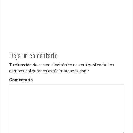
n
t
r
a
d
Deja un comentario
a
Tu dirección de correo electrónico no será publicada.
Los
s
campos obligatorios están marcados con
*
Comentario