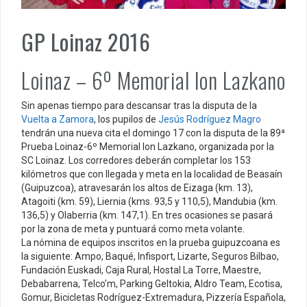
GP Loinaz 2016
Loinaz – 6º Memorial Ion Lazkano
Sin apenas tiempo para descansar tras la disputa de la
Vuelta a Zamora
, los pupilos de
Jesús Rodríguez Magro
tendrán una nueva cita el domingo 17 con la disputa de la 89ª
Prueba Loinaz-6º Memorial Ion Lazkano, organizada por la
SC Loinaz. Los corredores deberán completar los 153
kilómetros que con llegada y meta en la localidad de Beasaín
(Guipuzcoa), atravesarán los altos de Eizaga (km. 13),
Atagoiti (km. 59), Liernia (kms. 93,5 y 110,5), Mandubia (km.
136,5) y Olaberria (km. 147,1). En tres ocasiones se pasará
por la zona de meta y puntuará como meta volante.
La nómina de equipos inscritos en la prueba guipuzcoana es
la siguiente: Ampo, Baqué, Infisport, Lizarte, Seguros Bilbao,
Fundación Euskadi, Caja Rural, Hostal La Torre, Maestre,
Debabarrena, Telco’m, Parking Geltokia, Aldro Team, Ecotisa,
Gomur, Bicicletas Rodríguez-Extremadura, Pizzería Española,