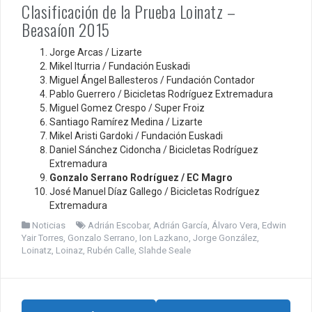
Clasificación de la Prueba Loinatz –
Beasaíon 2015
Jorge Arcas / Lizarte
Mikel Iturria / Fundación Euskadi
Miguel Ángel Ballesteros / Fundación Contador
Pablo Guerrero / Bicicletas Rodríguez Extremadura
Miguel Gomez Crespo / Super Froiz
Santiago Ramírez Medina / Lizarte
Mikel Aristi Gardoki / Fundación Euskadi
Daniel Sánchez Cidoncha / Bicicletas Rodríguez
Extremadura
Gonzalo Serrano Rodríguez / EC Magro
José Manuel Díaz Gallego / Bicicletas Rodríguez
Extremadura
Noticias
Adrián Escobar
,
Adrián García
,
Álvaro Vera
,
Edwin
Yair Torres
,
Gonzalo Serrano
,
Ion Lazkano
,
Jorge González
,
Loinatz
,
Loinaz
,
Rubén Calle
,
Slahde Seale