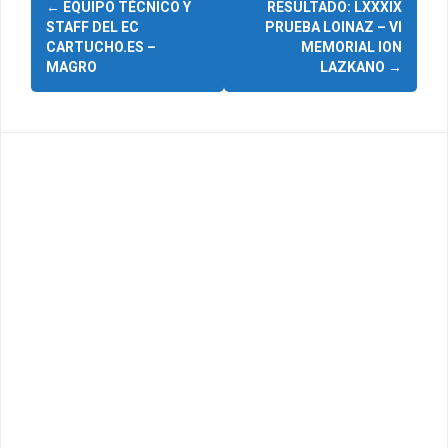
N
←
EQUIPO TÉCNICO Y
RESULTADO: LXXXIX
STAFF DEL EC
PRUEBA LOINAZ – VI
a
CARTUCHO.ES –
MEMORIAL ION
MAGRO
LAZKANO
→
v
e
g
a
c
i
ó
n
d
e
e