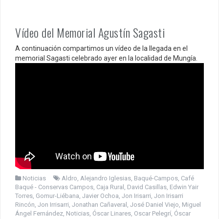
Vídeo del Memorial Agustín Sagasti
A continuación compartimos un vídeo de la llegada en el
memorial Sagasti celebrado ayer en la localidad de Mungía.
Noticias
Aldro
,
Alejandro Iglesias
,
Baqué-Campos
,
Café
Baqué - Conservas Campos
,
Caja Rural
,
David Casillas
,
Edwin Yair
Torres
,
Gomur-Liébana
,
Javier Ochoa
,
Jon Irisarri
,
Jon Irisarri
Rincón
,
Jon Irrisarri
,
Jonathan Cañaveral
,
José Daniel Viejo
,
Miguel
Ángel Fernández
,
Noticias
,
Óscar Linares
,
Oscar Pelegrí
,
Óscar