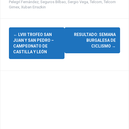
Pelegrí Fernández
,
Seguros Bilbao
,
Sergio Vega
,
Telcom
,
Telcom
Gimex
,
Xuban Errazkin
N
←
LVIII TROFEO SAN
RESULTADO: SEMANA
JUAN Y SAN PEDRO –
BURGALESA DE
a
CAMPEONATO DE
CICLISMO
→
CASTILLA Y LEÓN
v
e
g
a
c
i
ó
n