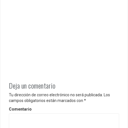
d
e
e
n
t
r
a
d
Deja un comentario
a
Tu dirección de correo electrónico no será publicada.
Los
s
campos obligatorios están marcados con
*
Comentario