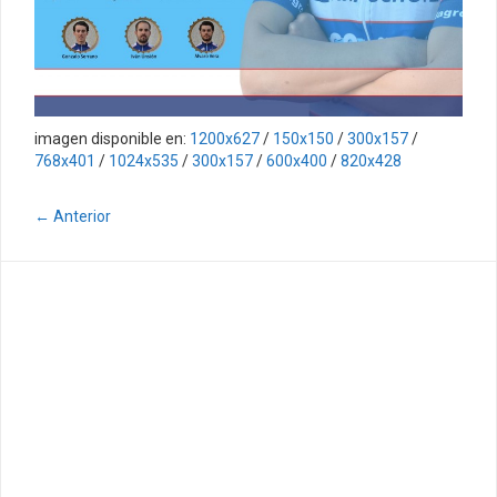
imagen disponible en:
1200x627
/
150x150
/
300x157
/
768x401
/
1024x535
/
300x157
/
600x400
/
820x428
← Anterior